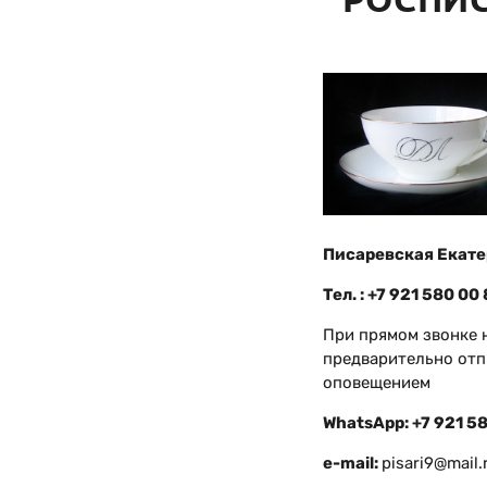
Писаревская Екате
Тел. : +7 921 580 00
При прямом звонке 
предварительно отп
оповещением
WhatsАрр: +7 921 5
e-mail:
pisari9@mail.