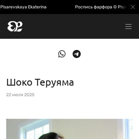
evskaya Ekaterina
Роспись фарфора © Pisarevskaya E
Шоко Теруяма
22 июля 2025