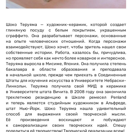
Шоко Теруяма — художник-керамик, которой создает
глиняную посуду с белым покрытием, украшенным
сграффито. Она разрабатывает персонажи, основанные
на опыте человеческих отношений. Когда персонажи
взаимодействуют, Шоко хочет, чтобы зритель нашел свои
собственные истории. Работа, казалось бы, причудлива,
но проявляет себя как нечто более коварное и интересное.
Теруяма выросла в Мисиме, Япония. Она получила степень
бакалавра в области образования и преподавала
в начальной школе, прежде чем приехать в Соединенные
Штаты для изучения искусства в Университете Небраски-
Линкольн. Теруяма получила свой МИД в керамике
в Университете штата Вичита. В 2008 году она закончила
трехлетнюю резиденцию в Школе ремесел Penland
и теперь является студийным художником в Альфреде,
штат Нью-Йорк. Шоко Теруяма нашла удивительный
способ для выражения своей творческой мысли.
Её произведения восхищают и побуждают
к самореализации своих творческих идей. Спешу
поделиться её творчеством! Творческой реализации всем!